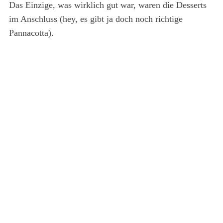
Das Einzige, was wirklich gut war, waren die Desserts
im Anschluss (hey, es gibt ja doch noch richtige
Pannacotta).
S
e
a
r
c
h
f
o
r
: